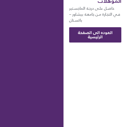
المؤهلات
حاصـل علـى درجـة الماجسـتير
فـي التجـارة مـن جامعـة بيشـاور –
باكسـتان
العوده الى الصفحة
الرئيسية