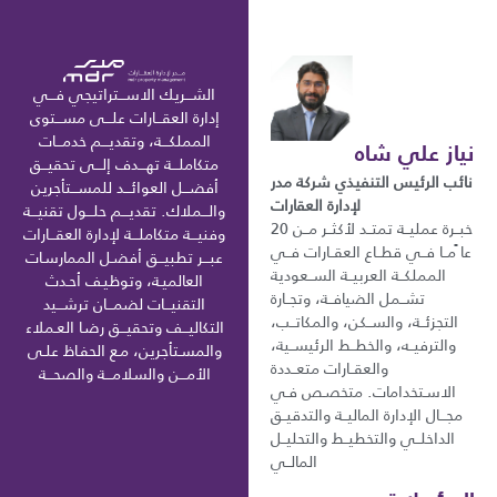
الشـــريك الاســـتراتيجي فـــي
إدارة العقـــارات علـــى مســـتوى
المملكـــة، وتقديـــم خدمـــات
نياز علي شاه
متكاملـــة تهـــدف إلـــى تحقيـــق
نائب الرئيس التنفيذي شركة مدر
أفضـــل العوائـــد للمســـتأجرين
لإدارة العقارات
والـــملاك. تقديـــم حلـــول تقنيـــة
خبــرة عمليــة تمتــد لأكثــر مــن 20
وفنيـــة متكاملـــة لإدارة العقـــارات
عا ًمــا فــي قطــاع العقــارات فــي
عبـــر تطبيـــق أفضـل الممارسـات
المملكــة العربيــة الســعودية
العالميـة، وتوظيـف أحـدث
تشــمل الضيافــة، وتجــارة
التقنيـــات لضمـــان ترشـــيد
التجزئــة، والســكن، والمكاتــب،
التكاليـــف وتحقيـــق رضـا العـملاء
والترفيــه، والخطــط الرئيســية،
والمسـتأجرين، مـع الحفـاظ علـى
والعقــارات متعــددة
الأمـــن والسلامـــة والصحـــة
الاسـتخدامات. متخصـص فـي
مجـــال الإدارة الماليــة والتدقيــق
الداخلــي والتخطيــط والتحليــل
المالــي