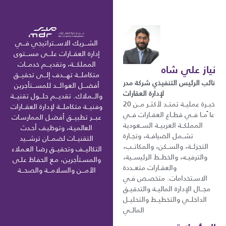
الشـــريك الاســـتراتيجي فـــي
إدارة العقـــارات علـــى مســـتوى
المملكـــة، وتقديـــم خدمـــات
نياز علي شاه
متكاملـــة تهـــدف إلـــى تحقيـــق
نائب الرئيس التنفيذي شركة مدر
أفضـــل العوائـــد للمســـتأجرين
لإدارة العقارات
والـــملاك. تقديـــم حلـــول تقنيـــة
خبــرة عمليــة تمتــد لأكثــر مــن 20
وفنيـــة متكاملـــة لإدارة العقـــارات
عا ًمــا فــي قطــاع العقــارات فــي
عبـــر تطبيـــق أفضـل الممارسـات
المملكــة العربيــة الســعودية
العالميـة، وتوظيـف أحـدث
تشــمل الضيافــة، وتجــارة
التقنيـــات لضمـــان ترشـــيد
التجزئــة، والســكن، والمكاتــب،
التكاليـــف وتحقيـــق رضـا العـملاء
والترفيــه، والخطــط الرئيســية،
والمسـتأجرين، مـع الحفـاظ علـى
والعقــارات متعــددة
الأمـــن والسلامـــة والصحـــة
الاسـتخدامات. متخصـص فـي
مجـــال الإدارة الماليــة والتدقيــق
الداخلــي والتخطيــط والتحليــل
المالــي