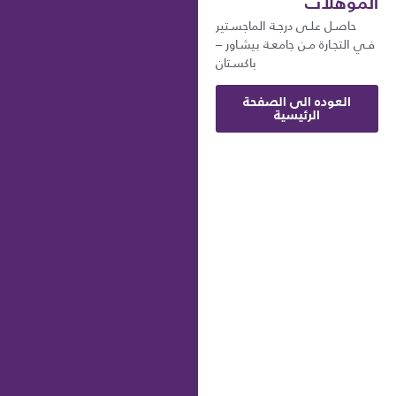
المؤهلات
حاصـل علـى درجـة الماجسـتير
فـي التجـارة مـن جامعـة بيشـاور –
باكسـتان
العوده الى الصفحة
الرئيسية