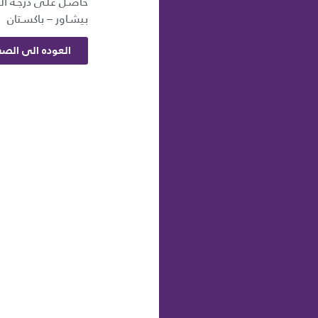
حاصـل علـى درجـة الم
بيشـاور – باكسـتان
العوده الى الصف