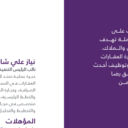
 علـــى
ـــة تهـــدف
 والـــملاك.
ة العقـــارات
نياز علي شاه
 وتوظيـف أحـدث
نائب الرئيس التنفيذ
ــق رضـا
ـــن
العقــارات فــي الممل
الضيافــة، وتجــارة ال
والخطــط الرئيســية،
متخصـص فـي مجـــال ال
والتخطيــط والتحليــل
المؤهلات