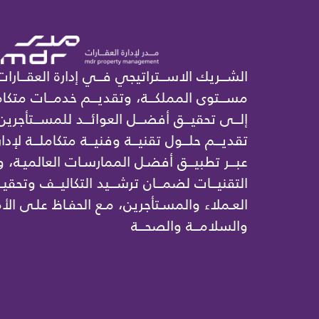
الشـــريك الاســـتراتيجي فـــي إدارة العقـــارات
مســـتوى المملكـــة، وتقديـــم خدمـــات متكامل
إلـــى تحقيـــق أفضـــل العوائـــد للمســـتأجرين
تقديـــم حلـــول تقنيـــة وفنيـــة متكاملـــة لإدار
عبـــر تطبيـــق أفضـل الممارسـات العالميـة،
التقنيـــات لضمـــان ترشـــيد التكاليـــف وتحقيـ
العـملاء والمسـتأجرين، مـع الحفـاظ علـى الأم
والسلامـــة والصحـــة