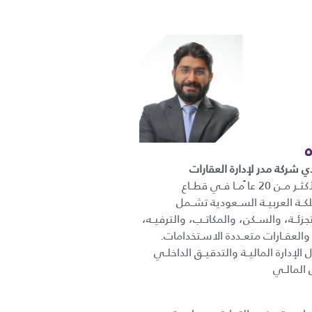
ي شركة مدر لإدارة العقارات
خبــرة عمليــة تمتــد لأكثــر مــن 20 عا ًمــا فــي قطــاع
كــة العربيــة الســعودية تشــمل
تجزئــة، والســكن، والمكاتــب، والترفيــه،
 والعقــارات متعــددة الاسـتخدامات.
إدارة الماليــة والتدقيــق الداخلــي
 المالــي