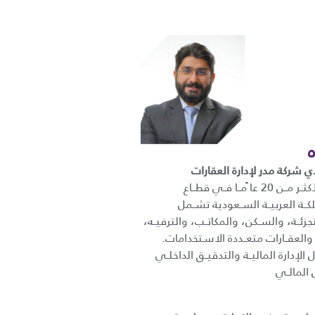
ي شركة مدر لإدارة العقارات
خبــرة عمليــة تمتــد لأكثــر مــن 20 عا ًمــا فــي قطــاع
كــة العربيــة الســعودية تشــمل
تجزئــة، والســكن، والمكاتــب، والترفيــه،
 والعقــارات متعــددة الاسـتخدامات.
إدارة الماليــة والتدقيــق الداخلــي
 المالــي