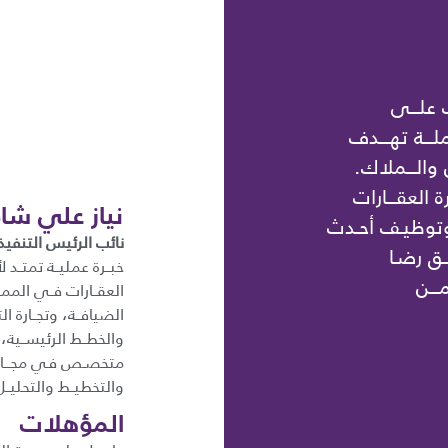
 علـــى
ـــة تهـــدف
 والـــملاك.
ة العقـــارات
نياز علي شاه
 وتوظيـف أحـدث
نائب الرئيس التنفيذ
ــق رضـا
ـــن
العقــارات فــي الممل
الضيافــة، وتجــارة ال
والخطــط الرئيســية،
متخصـص فـي مجـــال ال
والتخطيــط والتحليــل
المؤهلات