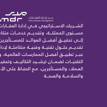
الشـــريك الاســـتراتيجي فـــي إدارة العقـــارات
مســـتوى المملكـــة، وتقديـــم خدمـــات متكامل
إلـــى تحقيـــق أفضـــل العوائـــد للمســـتأجرين
تقديـــم حلـــول تقنيـــة وفنيـــة متكاملـــة لإدار
عبـــر تطبيـــق أفضـل الممارسـات العالميـة،
التقنيـــات لضمـــان ترشـــيد التكاليـــف وتحقيـ
العـملاء والمسـتأجرين، مـع الحفـاظ علـى الأم
والسلامـــة والصحـــة