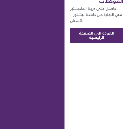
المؤهلات
حاصـل علـى درجـة الماجسـتير
فـي التجـارة مـن جامعـة بيشـاور –
باكسـتان
العوده الى الصفحة
الرئيسية