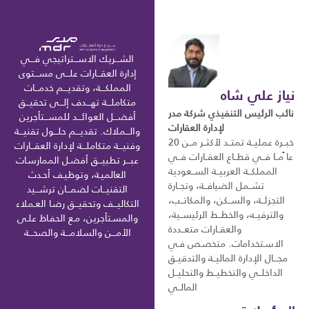
الشـــريك الاســـتراتيجي فـــي
إدارة العقـــارات علـــى مســـتوى
المملكـــة، وتقديـــم خدمـــات
نياز علي شاه
متكاملـــة تهـــدف إلـــى تحقيـــق
نائب الرئيس التنفيذي شركة مدر
أفضـــل العوائـــد للمســـتأجرين
لإدارة العقارات
والـــملاك. تقديـــم حلـــول تقنيـــة
خبــرة عمليــة تمتــد لأكثــر مــن 20
وفنيـــة متكاملـــة لإدارة العقـــارات
عا ًمــا فــي قطــاع العقــارات فــي
عبـــر تطبيـــق أفضـل الممارسـات
المملكــة العربيــة الســعودية
العالميـة، وتوظيـف أحـدث
تشــمل الضيافــة، وتجــارة
التقنيـــات لضمـــان ترشـــيد
التجزئــة، والســكن، والمكاتــب،
التكاليـــف وتحقيـــق رضـا العـملاء
والترفيــه، والخطــط الرئيســية،
والمسـتأجرين، مـع الحفـاظ علـى
والعقــارات متعــددة
الأمـــن والسلامـــة والصحـــة
الاسـتخدامات. متخصـص فـي
مجـــال الإدارة الماليــة والتدقيــق
الداخلــي والتخطيــط والتحليــل
المالــي