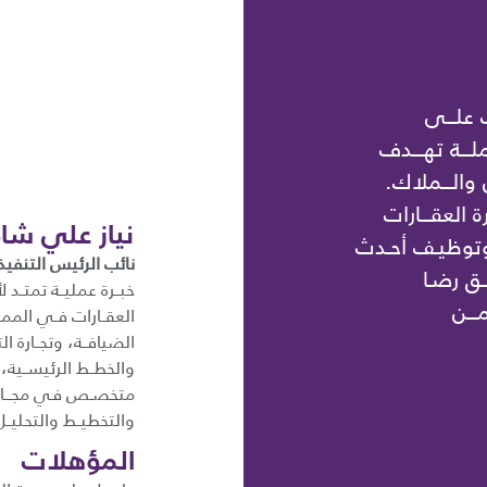
 علـــى
ـــة تهـــدف
 والـــملاك.
ة العقـــارات
نياز علي شاه
 وتوظيـف أحـدث
نائب الرئيس التنفيذ
ــق رضـا
ـــن
العقــارات فــي الممل
الضيافــة، وتجــارة ال
والخطــط الرئيســية،
متخصـص فـي مجـــال ال
والتخطيــط والتحليــل
المؤهلات