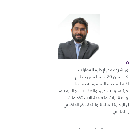
ي شركة مدر لإدارة العقارات
خبــرة عمليــة تمتــد لأكثــر مــن 20 عا ًمــا فــي قطــاع
كــة العربيــة الســعودية تشــمل
تجزئــة، والســكن، والمكاتــب، والترفيــه،
 والعقــارات متعــددة الاسـتخدامات.
إدارة الماليــة والتدقيــق الداخلــي
 المالــي