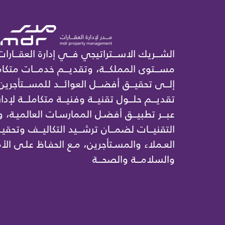
الشـــريك الاســـتراتيجي فـــي إدارة العقـــارات
مســـتوى المملكـــة، وتقديـــم خدمـــات متكامل
إلـــى تحقيـــق أفضـــل العوائـــد للمســـتأجرين
تقديـــم حلـــول تقنيـــة وفنيـــة متكاملـــة لإدار
عبـــر تطبيـــق أفضـل الممارسـات العالميـة،
التقنيـــات لضمـــان ترشـــيد التكاليـــف وتحقيـ
العـملاء والمسـتأجرين، مـع الحفـاظ علـى الأم
والسلامـــة والصحـــة