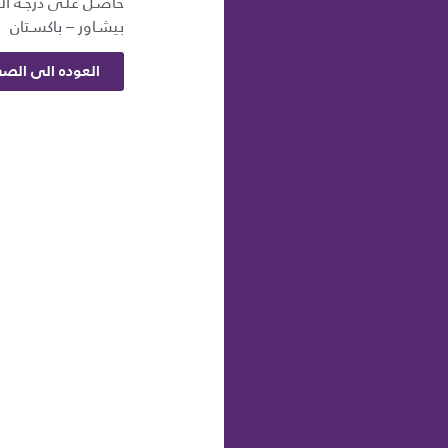
حاصـل علـى درجـة الم
بيشـاور – باكسـتان
العوده الى الصف