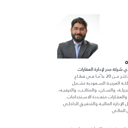
ي شركة مدر لإدارة العقارات
خبــرة عمليــة تمتــد لأكثــر مــن 20 عا ًمــا فــي قطــاع
كــة العربيــة الســعودية تشــمل
تجزئــة، والســكن، والمكاتــب، والترفيــه،
 والعقــارات متعــددة الاسـتخدامات.
إدارة الماليــة والتدقيــق الداخلــي
 المالــي