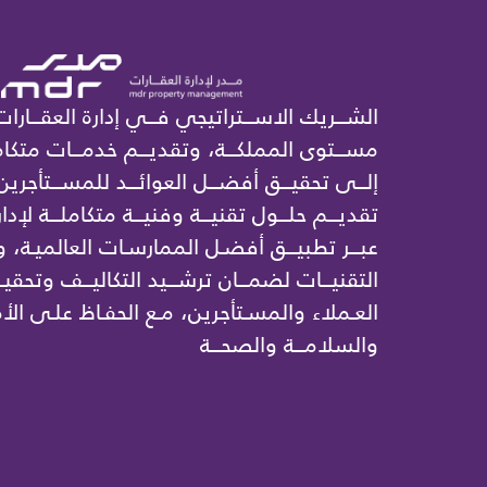
الشـــريك الاســـتراتيجي فـــي إدارة العقـــارات
مســـتوى المملكـــة، وتقديـــم خدمـــات متكامل
إلـــى تحقيـــق أفضـــل العوائـــد للمســـتأجرين
تقديـــم حلـــول تقنيـــة وفنيـــة متكاملـــة لإدار
عبـــر تطبيـــق أفضـل الممارسـات العالميـة،
التقنيـــات لضمـــان ترشـــيد التكاليـــف وتحقيـ
العـملاء والمسـتأجرين، مـع الحفـاظ علـى الأم
والسلامـــة والصحـــة