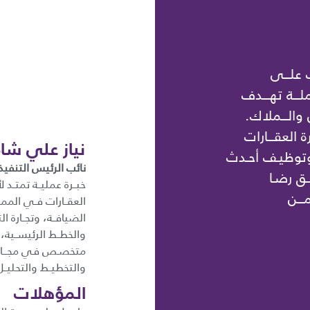
 علـــى
ـــة تهـــدف
 والـــملاك.
ة العقـــارات
نياز علي شاه
 وتوظيـف أحـدث
نائب الرئيس التنفيذ
ــق رضـا
ـــن
العقــارات فــي الممل
الضيافــة، وتجــارة ال
والخطــط الرئيســية،
متخصـص فـي مجـــال ال
والتخطيــط والتحليــل
المؤهلات