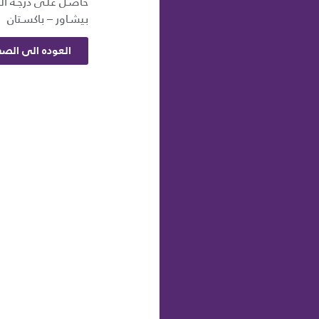
حاصـل علـى درجـة الم
بيشـاور – باكسـتان
العوده الى الصف