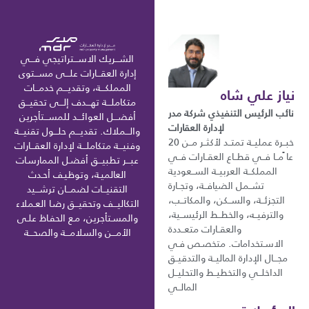
الشـــريك الاســـتراتيجي فـــي
إدارة العقـــارات علـــى مســـتوى
المملكـــة، وتقديـــم خدمـــات
نياز علي شاه
متكاملـــة تهـــدف إلـــى تحقيـــق
نائب الرئيس التنفيذي شركة مدر
أفضـــل العوائـــد للمســـتأجرين
لإدارة العقارات
والـــملاك. تقديـــم حلـــول تقنيـــة
خبــرة عمليــة تمتــد لأكثــر مــن 20
وفنيـــة متكاملـــة لإدارة العقـــارات
عا ًمــا فــي قطــاع العقــارات فــي
عبـــر تطبيـــق أفضـل الممارسـات
المملكــة العربيــة الســعودية
العالميـة، وتوظيـف أحـدث
تشــمل الضيافــة، وتجــارة
التقنيـــات لضمـــان ترشـــيد
التجزئــة، والســكن، والمكاتــب،
التكاليـــف وتحقيـــق رضـا العـملاء
والترفيــه، والخطــط الرئيســية،
والمسـتأجرين، مـع الحفـاظ علـى
والعقــارات متعــددة
الأمـــن والسلامـــة والصحـــة
الاسـتخدامات. متخصـص فـي
مجـــال الإدارة الماليــة والتدقيــق
الداخلــي والتخطيــط والتحليــل
المالــي