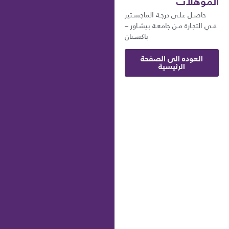
المؤهلات
حاصـل علـى درجـة الماجسـتير
فـي التجـارة مـن جامعـة بيشـاور –
باكسـتان
العوده الى الصفحة
الرئيسية