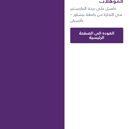
المؤهلات
حاصـل علـى درجـة الماجسـتير
فـي التجـارة مـن جامعـة بيشـاور –
باكسـتان
العوده الى الصفحة
الرئيسية