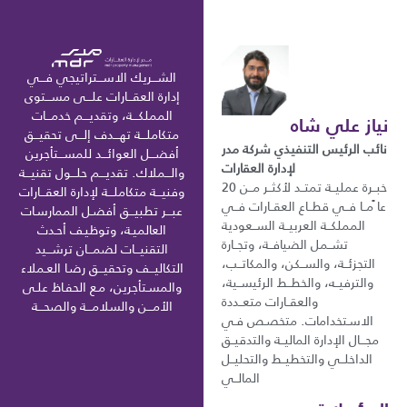
الشـــريك الاســـتراتيجي فـــي
إدارة العقـــارات علـــى مســـتوى
المملكـــة، وتقديـــم خدمـــات
نياز علي شاه
متكاملـــة تهـــدف إلـــى تحقيـــق
نائب الرئيس التنفيذي شركة مدر
أفضـــل العوائـــد للمســـتأجرين
لإدارة العقارات
والـــملاك. تقديـــم حلـــول تقنيـــة
خبــرة عمليــة تمتــد لأكثــر مــن 20
وفنيـــة متكاملـــة لإدارة العقـــارات
عا ًمــا فــي قطــاع العقــارات فــي
عبـــر تطبيـــق أفضـل الممارسـات
المملكــة العربيــة الســعودية
العالميـة، وتوظيـف أحـدث
تشــمل الضيافــة، وتجــارة
التقنيـــات لضمـــان ترشـــيد
التجزئــة، والســكن، والمكاتــب،
التكاليـــف وتحقيـــق رضـا العـملاء
والترفيــه، والخطــط الرئيســية،
والمسـتأجرين، مـع الحفـاظ علـى
والعقــارات متعــددة
الأمـــن والسلامـــة والصحـــة
الاسـتخدامات. متخصـص فـي
مجـــال الإدارة الماليــة والتدقيــق
الداخلــي والتخطيــط والتحليــل
المالــي