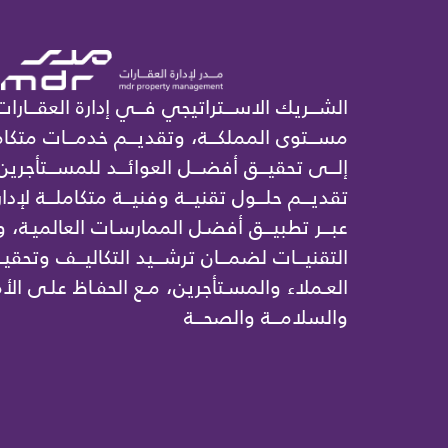
الشـــريك الاســـتراتيجي فـــي إدارة العقـــارات
مســـتوى المملكـــة، وتقديـــم خدمـــات متكامل
إلـــى تحقيـــق أفضـــل العوائـــد للمســـتأجرين
تقديـــم حلـــول تقنيـــة وفنيـــة متكاملـــة لإدار
عبـــر تطبيـــق أفضـل الممارسـات العالميـة،
التقنيـــات لضمـــان ترشـــيد التكاليـــف وتحقيـ
العـملاء والمسـتأجرين، مـع الحفـاظ علـى الأم
والسلامـــة والصحـــة