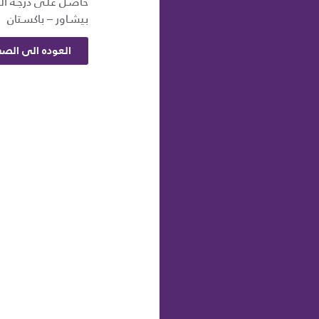
حاصـل علـى درجـة الم
بيشـاور – باكسـتان
العوده الى الصف