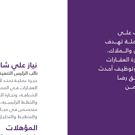
 علـــى
ـــة تهـــدف
 والـــملاك.
ة العقـــارات
نياز علي شاه
 وتوظيـف أحـدث
نائب الرئيس التنفيذ
ــق رضـا
ـــن
العقــارات فــي الممل
الضيافــة، وتجــارة ال
والخطــط الرئيســية،
متخصـص فـي مجـــال ال
والتخطيــط والتحليــل
المؤهلات