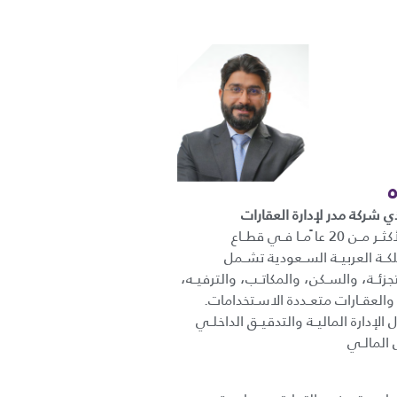
ي شركة مدر لإدارة العقارات
خبــرة عمليــة تمتــد لأكثــر مــن 20 عا ًمــا فــي قطــاع
كــة العربيــة الســعودية تشــمل
تجزئــة، والســكن، والمكاتــب، والترفيــه،
 والعقــارات متعــددة الاسـتخدامات.
إدارة الماليــة والتدقيــق الداخلــي
 المالــي