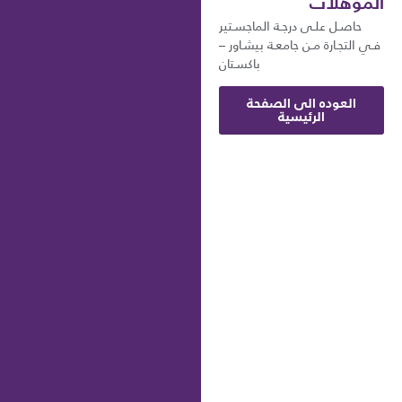
المؤهلات
حاصـل علـى درجـة الماجسـتير
فـي التجـارة مـن جامعـة بيشـاور –
باكسـتان
العوده الى الصفحة
الرئيسية