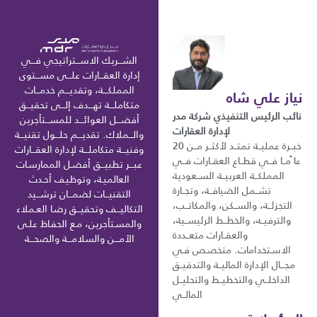
الشـــريك الاســـتراتيجي فـــي
إدارة العقـــارات علـــى مســـتوى
المملكـــة، وتقديـــم خدمـــات
نياز علي شاه
متكاملـــة تهـــدف إلـــى تحقيـــق
نائب الرئيس التنفيذي شركة مدر
أفضـــل العوائـــد للمســـتأجرين
لإدارة العقارات
والـــملاك. تقديـــم حلـــول تقنيـــة
خبــرة عمليــة تمتــد لأكثــر مــن 20
وفنيـــة متكاملـــة لإدارة العقـــارات
عا ًمــا فــي قطــاع العقــارات فــي
عبـــر تطبيـــق أفضـل الممارسـات
المملكــة العربيــة الســعودية
العالميـة، وتوظيـف أحـدث
تشــمل الضيافــة، وتجــارة
التقنيـــات لضمـــان ترشـــيد
التجزئــة، والســكن، والمكاتــب،
التكاليـــف وتحقيـــق رضـا العـملاء
والترفيــه، والخطــط الرئيســية،
والمسـتأجرين، مـع الحفـاظ علـى
والعقــارات متعــددة
الأمـــن والسلامـــة والصحـــة
الاسـتخدامات. متخصـص فـي
مجـــال الإدارة الماليــة والتدقيــق
الداخلــي والتخطيــط والتحليــل
المالــي