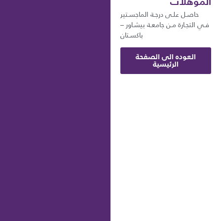
المؤهلات
حاصـل علـى درجـة الماجسـتير
فـي التجـارة مـن جامعـة بيشـاور –
باكسـتان
العوده الى الصفحة
الرئيسية