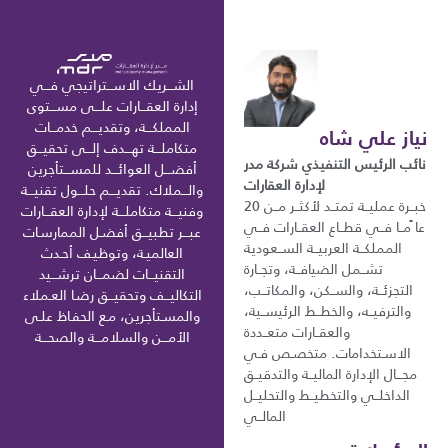
الشـــريك الاســـتراتيجي فـــي
إدارة العقـــارات علـــى مســـتوى
المملكـــة، وتقديـــم خدمـــات
نياز علي شاه
متكاملـــة تهـــدف إلـــى تحقيـــق
نائب الرئيس التنفيذي شركة مدر
أفضـــل العوائـــد للمســـتأجرين
لإدارة العقارات
والـــملاك. تقديـــم حلـــول تقنيـــة
خبــرة عمليــة تمتــد لأكثــر مــن 20
وفنيـــة متكاملـــة لإدارة العقـــارات
عا ًمــا فــي قطــاع العقــارات فــي
عبـــر تطبيـــق أفضـل الممارسـات
المملكــة العربيــة الســعودية
العالميـة، وتوظيـف أحـدث
تشــمل الضيافــة، وتجــارة
التقنيـــات لضمـــان ترشـــيد
التجزئــة، والســكن، والمكاتــب،
التكاليـــف وتحقيـــق رضـا العـملاء
والترفيــه، والخطــط الرئيســية،
والمسـتأجرين، مـع الحفـاظ علـى
والعقــارات متعــددة
الأمـــن والسلامـــة والصحـــة
الاسـتخدامات. متخصـص فـي
مجـــال الإدارة الماليــة والتدقيــق
الداخلــي والتخطيــط والتحليــل
المالــي