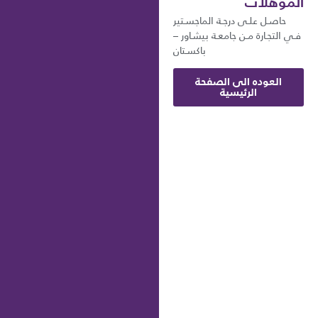
المؤهلات
حاصـل علـى درجـة الماجسـتير
فـي التجـارة مـن جامعـة بيشـاور –
باكسـتان
العوده الى الصفحة
الرئيسية