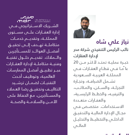
الشـــريك الاســـتراتيجي فـــي
إدارة العقـــارات علـــى مســـتوى
المملكـــة، وتقديـــم خدمـــات
نياز علي شاه
متكاملـــة تهـــدف إلـــى تحقيـــق
نائب الرئيس التنفيذي شركة مدر
أفضـــل العوائـــد للمســـتأجرين
لإدارة العقارات
والـــملاك. تقديـــم حلـــول تقنيـــة
خبــرة عمليــة تمتــد لأكثــر مــن 20
وفنيـــة متكاملـــة لإدارة العقـــارات
عا ًمــا فــي قطــاع العقــارات فــي
عبـــر تطبيـــق أفضـل الممارسـات
المملكــة العربيــة الســعودية
العالميـة، وتوظيـف أحـدث
تشــمل الضيافــة، وتجــارة
التقنيـــات لضمـــان ترشـــيد
التجزئــة، والســكن، والمكاتــب،
التكاليـــف وتحقيـــق رضـا العـملاء
والترفيــه، والخطــط الرئيســية،
والمسـتأجرين، مـع الحفـاظ علـى
والعقــارات متعــددة
الأمـــن والسلامـــة والصحـــة
الاسـتخدامات. متخصـص فـي
مجـــال الإدارة الماليــة والتدقيــق
الداخلــي والتخطيــط والتحليــل
المالــي