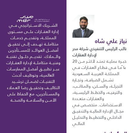
الشـــريك الاســـتراتيجي فـــي
إدارة العقـــارات علـــى مســـتوى
المملكـــة، وتقديـــم خدمـــات
نياز علي شاه
متكاملـــة تهـــدف إلـــى تحقيـــق
نائب الرئيس التنفيذي شركة مدر
أفضـــل العوائـــد للمســـتأجرين
لإدارة العقارات
والـــملاك. تقديـــم حلـــول تقنيـــة
خبــرة عمليــة تمتــد لأكثــر مــن 20
وفنيـــة متكاملـــة لإدارة العقـــارات
عا ًمــا فــي قطــاع العقــارات فــي
عبـــر تطبيـــق أفضـل الممارسـات
المملكــة العربيــة الســعودية
العالميـة، وتوظيـف أحـدث
تشــمل الضيافــة، وتجــارة
التقنيـــات لضمـــان ترشـــيد
التجزئــة، والســكن، والمكاتــب،
التكاليـــف وتحقيـــق رضـا العـملاء
والترفيــه، والخطــط الرئيســية،
والمسـتأجرين، مـع الحفـاظ علـى
والعقــارات متعــددة
الأمـــن والسلامـــة والصحـــة
الاسـتخدامات. متخصـص فـي
مجـــال الإدارة الماليــة والتدقيــق
الداخلــي والتخطيــط والتحليــل
المالــي