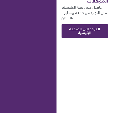
المؤهلات
حاصـل علـى درجـة الماجسـتير
فـي التجـارة مـن جامعـة بيشـاور –
باكسـتان
العوده الى الصفحة
الرئيسية