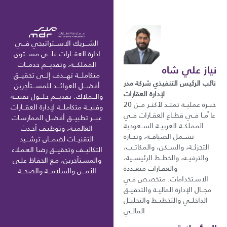
الشـــريك الاســـتراتيجي فـــي
إدارة العقـــارات علـــى مســـتوى
المملكـــة، وتقديـــم خدمـــات
نياز علي شاه
متكاملـــة تهـــدف إلـــى تحقيـــق
نائب الرئيس التنفيذي شركة مدر
أفضـــل العوائـــد للمســـتأجرين
لإدارة العقارات
والـــملاك. تقديـــم حلـــول تقنيـــة
خبــرة عمليــة تمتــد لأكثــر مــن 20
وفنيـــة متكاملـــة لإدارة العقـــارات
عا ًمــا فــي قطــاع العقــارات فــي
عبـــر تطبيـــق أفضـل الممارسـات
المملكــة العربيــة الســعودية
العالميـة، وتوظيـف أحـدث
تشــمل الضيافــة، وتجــارة
التقنيـــات لضمـــان ترشـــيد
التجزئــة، والســكن، والمكاتــب،
التكاليـــف وتحقيـــق رضـا العـملاء
والترفيــه، والخطــط الرئيســية،
والمسـتأجرين، مـع الحفـاظ علـى
والعقــارات متعــددة
الأمـــن والسلامـــة والصحـــة
الاسـتخدامات. متخصـص فـي
مجـــال الإدارة الماليــة والتدقيــق
الداخلــي والتخطيــط والتحليــل
المالــي