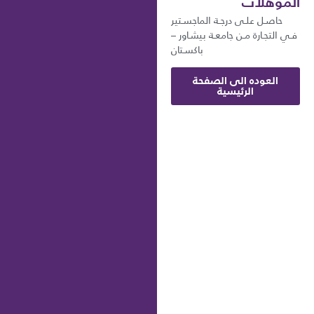
المؤهلات
حاصـل علـى درجـة الماجسـتير
فـي التجـارة مـن جامعـة بيشـاور –
باكسـتان
العوده الى الصفحة
الرئيسية