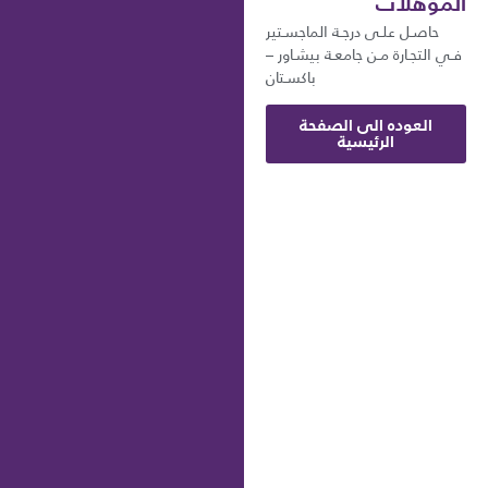
المؤهلات
حاصـل علـى درجـة الماجسـتير
فـي التجـارة مـن جامعـة بيشـاور –
باكسـتان
العوده الى الصفحة
الرئيسية