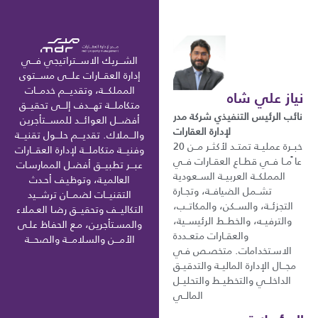
الشـــريك الاســـتراتيجي فـــي
إدارة العقـــارات علـــى مســـتوى
المملكـــة، وتقديـــم خدمـــات
نياز علي شاه
متكاملـــة تهـــدف إلـــى تحقيـــق
نائب الرئيس التنفيذي شركة مدر
أفضـــل العوائـــد للمســـتأجرين
لإدارة العقارات
والـــملاك. تقديـــم حلـــول تقنيـــة
خبــرة عمليــة تمتــد لأكثــر مــن 20
وفنيـــة متكاملـــة لإدارة العقـــارات
عا ًمــا فــي قطــاع العقــارات فــي
عبـــر تطبيـــق أفضـل الممارسـات
المملكــة العربيــة الســعودية
العالميـة، وتوظيـف أحـدث
تشــمل الضيافــة، وتجــارة
التقنيـــات لضمـــان ترشـــيد
التجزئــة، والســكن، والمكاتــب،
التكاليـــف وتحقيـــق رضـا العـملاء
والترفيــه، والخطــط الرئيســية،
والمسـتأجرين، مـع الحفـاظ علـى
والعقــارات متعــددة
الأمـــن والسلامـــة والصحـــة
الاسـتخدامات. متخصـص فـي
مجـــال الإدارة الماليــة والتدقيــق
الداخلــي والتخطيــط والتحليــل
المالــي