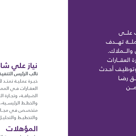
 علـــى
ـــة تهـــدف
 والـــملاك.
ة العقـــارات
نياز علي شاه
 وتوظيـف أحـدث
نائب الرئيس التنفيذ
ــق رضـا
ـــن
العقــارات فــي الممل
الضيافــة، وتجــارة ال
والخطــط الرئيســية،
متخصـص فـي مجـــال ال
والتخطيــط والتحليــل
المؤهلات