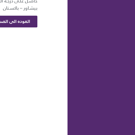
حاصـل علـى درجـة الم
بيشـاور – باكسـتان
العوده الى الصف