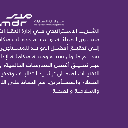
الشـــريك الاســـتراتيجي فـــي إدارة العقـــارات
مســـتوى المملكـــة، وتقديـــم خدمـــات متكامل
إلـــى تحقيـــق أفضـــل العوائـــد للمســـتأجرين
تقديـــم حلـــول تقنيـــة وفنيـــة متكاملـــة لإدار
عبـــر تطبيـــق أفضـل الممارسـات العالميـة،
التقنيـــات لضمـــان ترشـــيد التكاليـــف وتحقيـ
العـملاء والمسـتأجرين، مـع الحفـاظ علـى الأم
والسلامـــة والصحـــة