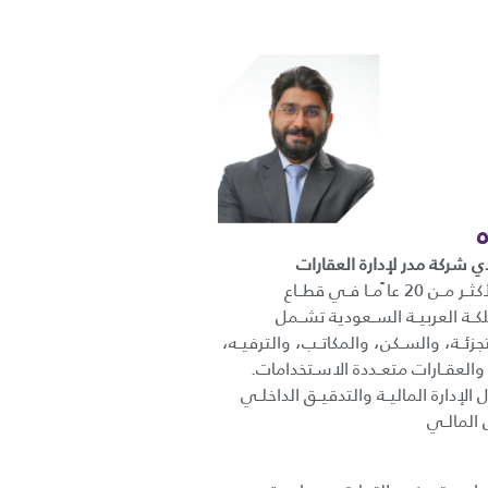
ي شركة مدر لإدارة العقارات
خبــرة عمليــة تمتــد لأكثــر مــن 20 عا ًمــا فــي قطــاع
كــة العربيــة الســعودية تشــمل
تجزئــة، والســكن، والمكاتــب، والترفيــه،
 والعقــارات متعــددة الاسـتخدامات.
إدارة الماليــة والتدقيــق الداخلــي
 المالــي