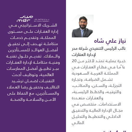
الشـــريك الاســـتراتيجي فـــي
إدارة العقـــارات علـــى مســـتوى
المملكـــة، وتقديـــم خدمـــات
نياز علي شاه
متكاملـــة تهـــدف إلـــى تحقيـــق
نائب الرئيس التنفيذي شركة مدر
أفضـــل العوائـــد للمســـتأجرين
لإدارة العقارات
والـــملاك. تقديـــم حلـــول تقنيـــة
خبــرة عمليــة تمتــد لأكثــر مــن 20
وفنيـــة متكاملـــة لإدارة العقـــارات
عا ًمــا فــي قطــاع العقــارات فــي
عبـــر تطبيـــق أفضـل الممارسـات
المملكــة العربيــة الســعودية
العالميـة، وتوظيـف أحـدث
تشــمل الضيافــة، وتجــارة
التقنيـــات لضمـــان ترشـــيد
التجزئــة، والســكن، والمكاتــب،
التكاليـــف وتحقيـــق رضـا العـملاء
والترفيــه، والخطــط الرئيســية،
والمسـتأجرين، مـع الحفـاظ علـى
والعقــارات متعــددة
الأمـــن والسلامـــة والصحـــة
الاسـتخدامات. متخصـص فـي
مجـــال الإدارة الماليــة والتدقيــق
الداخلــي والتخطيــط والتحليــل
المالــي