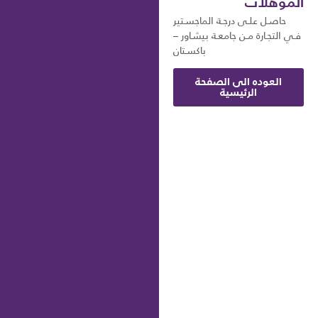
المؤهلات
حاصـل علـى درجـة الماجسـتير
فـي التجـارة مـن جامعـة بيشـاور –
باكسـتان
العوده الى الصفحة
الرئيسية