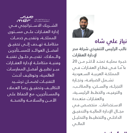
الشـــريك الاســـتراتيجي فـــي
إدارة العقـــارات علـــى مســـتوى
المملكـــة، وتقديـــم خدمـــات
نياز علي شاه
متكاملـــة تهـــدف إلـــى تحقيـــق
نائب الرئيس التنفيذي شركة مدر
أفضـــل العوائـــد للمســـتأجرين
لإدارة العقارات
والـــملاك. تقديـــم حلـــول تقنيـــة
خبــرة عمليــة تمتــد لأكثــر مــن 20
وفنيـــة متكاملـــة لإدارة العقـــارات
عا ًمــا فــي قطــاع العقــارات فــي
عبـــر تطبيـــق أفضـل الممارسـات
المملكــة العربيــة الســعودية
العالميـة، وتوظيـف أحـدث
تشــمل الضيافــة، وتجــارة
التقنيـــات لضمـــان ترشـــيد
التجزئــة، والســكن، والمكاتــب،
التكاليـــف وتحقيـــق رضـا العـملاء
والترفيــه، والخطــط الرئيســية،
والمسـتأجرين، مـع الحفـاظ علـى
والعقــارات متعــددة
الأمـــن والسلامـــة والصحـــة
الاسـتخدامات. متخصـص فـي
مجـــال الإدارة الماليــة والتدقيــق
الداخلــي والتخطيــط والتحليــل
المالــي