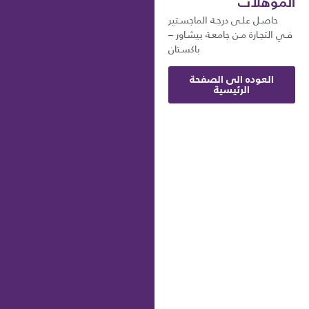
المؤهلات
حاصـل علـى درجـة الماجسـتير
فـي التجـارة مـن جامعـة بيشـاور –
باكسـتان
العوده الى الصفحة
الرئيسية