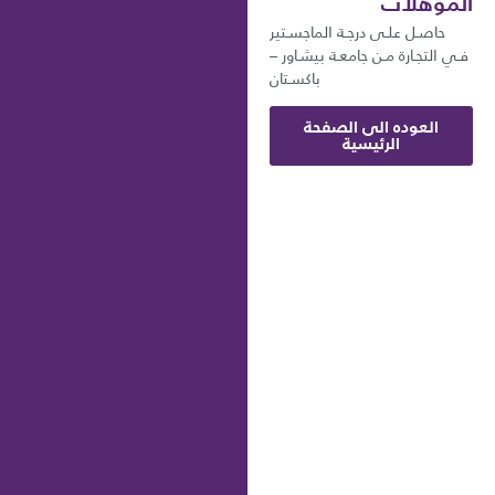
المؤهلات
حاصـل علـى درجـة الماجسـتير
فـي التجـارة مـن جامعـة بيشـاور –
باكسـتان
العوده الى الصفحة
الرئيسية