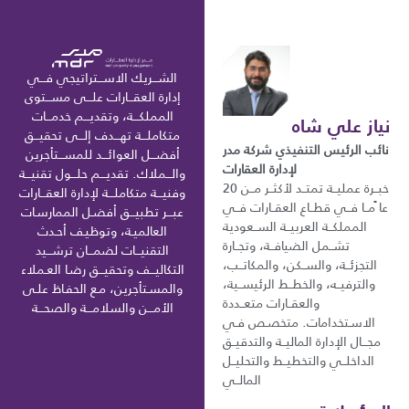
الشـــريك الاســـتراتيجي فـــي
إدارة العقـــارات علـــى مســـتوى
المملكـــة، وتقديـــم خدمـــات
نياز علي شاه
متكاملـــة تهـــدف إلـــى تحقيـــق
نائب الرئيس التنفيذي شركة مدر
أفضـــل العوائـــد للمســـتأجرين
لإدارة العقارات
والـــملاك. تقديـــم حلـــول تقنيـــة
خبــرة عمليــة تمتــد لأكثــر مــن 20
وفنيـــة متكاملـــة لإدارة العقـــارات
عا ًمــا فــي قطــاع العقــارات فــي
عبـــر تطبيـــق أفضـل الممارسـات
المملكــة العربيــة الســعودية
العالميـة، وتوظيـف أحـدث
تشــمل الضيافــة، وتجــارة
التقنيـــات لضمـــان ترشـــيد
التجزئــة، والســكن، والمكاتــب،
التكاليـــف وتحقيـــق رضـا العـملاء
والترفيــه، والخطــط الرئيســية،
والمسـتأجرين، مـع الحفـاظ علـى
والعقــارات متعــددة
الأمـــن والسلامـــة والصحـــة
الاسـتخدامات. متخصـص فـي
مجـــال الإدارة الماليــة والتدقيــق
الداخلــي والتخطيــط والتحليــل
المالــي