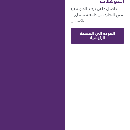
المؤهلات
حاصـل علـى درجـة الماجسـتير
فـي التجـارة مـن جامعـة بيشـاور –
باكسـتان
العوده الى الصفحة
الرئيسية