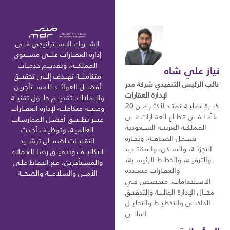
الشـــريك الاســـتراتيجي فـــي
إدارة العقـــارات علـــى مســـتوى
المملكـــة، وتقديـــم خدمـــات
نياز علي شاه
متكاملـــة تهـــدف إلـــى تحقيـــق
نائب الرئيس التنفيذي شركة مدر
أفضـــل العوائـــد للمســـتأجرين
لإدارة العقارات
والـــملاك. تقديـــم حلـــول تقنيـــة
خبــرة عمليــة تمتــد لأكثــر مــن 20
وفنيـــة متكاملـــة لإدارة العقـــارات
عا ًمــا فــي قطــاع العقــارات فــي
عبـــر تطبيـــق أفضـل الممارسـات
المملكــة العربيــة الســعودية
العالميـة، وتوظيـف أحـدث
تشــمل الضيافــة، وتجــارة
التقنيـــات لضمـــان ترشـــيد
التجزئــة، والســكن، والمكاتــب،
التكاليـــف وتحقيـــق رضـا العـملاء
والترفيــه، والخطــط الرئيســية،
والمسـتأجرين، مـع الحفـاظ علـى
والعقــارات متعــددة
الأمـــن والسلامـــة والصحـــة
الاسـتخدامات. متخصـص فـي
مجـــال الإدارة الماليــة والتدقيــق
الداخلــي والتخطيــط والتحليــل
المالــي