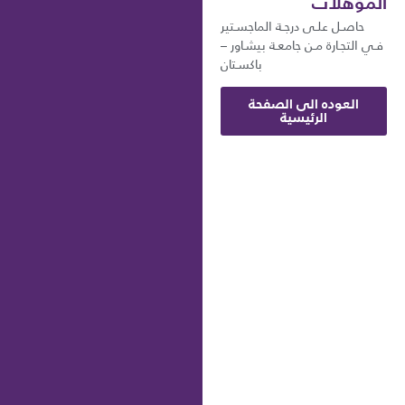
المؤهلات
حاصـل علـى درجـة الماجسـتير
فـي التجـارة مـن جامعـة بيشـاور –
باكسـتان
العوده الى الصفحة
الرئيسية