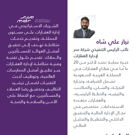
الشـــريك الاســـتراتيجي فـــي
إدارة العقـــارات علـــى مســـتوى
المملكـــة، وتقديـــم خدمـــات
نياز علي شاه
متكاملـــة تهـــدف إلـــى تحقيـــق
نائب الرئيس التنفيذي شركة مدر
أفضـــل العوائـــد للمســـتأجرين
لإدارة العقارات
والـــملاك. تقديـــم حلـــول تقنيـــة
خبــرة عمليــة تمتــد لأكثــر مــن 20
وفنيـــة متكاملـــة لإدارة العقـــارات
عا ًمــا فــي قطــاع العقــارات فــي
عبـــر تطبيـــق أفضـل الممارسـات
المملكــة العربيــة الســعودية
العالميـة، وتوظيـف أحـدث
تشــمل الضيافــة، وتجــارة
التقنيـــات لضمـــان ترشـــيد
التجزئــة، والســكن، والمكاتــب،
التكاليـــف وتحقيـــق رضـا العـملاء
والترفيــه، والخطــط الرئيســية،
والمسـتأجرين، مـع الحفـاظ علـى
والعقــارات متعــددة
الأمـــن والسلامـــة والصحـــة
الاسـتخدامات. متخصـص فـي
مجـــال الإدارة الماليــة والتدقيــق
الداخلــي والتخطيــط والتحليــل
المالــي