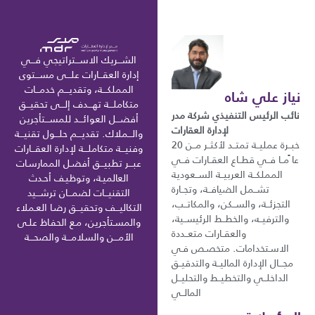
الشـــريك الاســـتراتيجي فـــي
إدارة العقـــارات علـــى مســـتوى
المملكـــة، وتقديـــم خدمـــات
نياز علي شاه
متكاملـــة تهـــدف إلـــى تحقيـــق
نائب الرئيس التنفيذي شركة مدر
أفضـــل العوائـــد للمســـتأجرين
لإدارة العقارات
والـــملاك. تقديـــم حلـــول تقنيـــة
خبــرة عمليــة تمتــد لأكثــر مــن 20
وفنيـــة متكاملـــة لإدارة العقـــارات
عا ًمــا فــي قطــاع العقــارات فــي
عبـــر تطبيـــق أفضـل الممارسـات
المملكــة العربيــة الســعودية
العالميـة، وتوظيـف أحـدث
تشــمل الضيافــة، وتجــارة
التقنيـــات لضمـــان ترشـــيد
التجزئــة، والســكن، والمكاتــب،
التكاليـــف وتحقيـــق رضـا العـملاء
والترفيــه، والخطــط الرئيســية،
والمسـتأجرين، مـع الحفـاظ علـى
والعقــارات متعــددة
الأمـــن والسلامـــة والصحـــة
الاسـتخدامات. متخصـص فـي
مجـــال الإدارة الماليــة والتدقيــق
الداخلــي والتخطيــط والتحليــل
المالــي