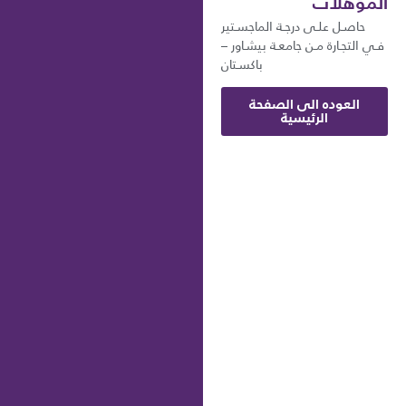
المؤهلات
حاصـل علـى درجـة الماجسـتير
فـي التجـارة مـن جامعـة بيشـاور –
باكسـتان
العوده الى الصفحة
الرئيسية