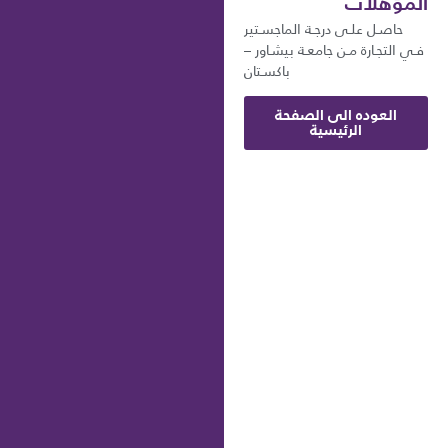
المؤهلات
حاصـل علـى درجـة الماجسـتير
فـي التجـارة مـن جامعـة بيشـاور –
باكسـتان
العوده الى الصفحة
الرئيسية