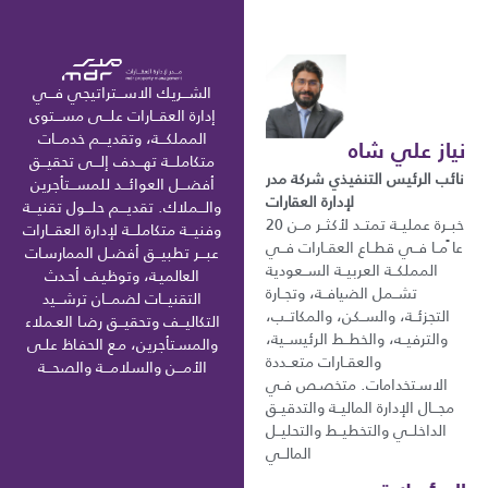
الشـــريك الاســـتراتيجي فـــي
إدارة العقـــارات علـــى مســـتوى
المملكـــة، وتقديـــم خدمـــات
نياز علي شاه
متكاملـــة تهـــدف إلـــى تحقيـــق
نائب الرئيس التنفيذي شركة مدر
أفضـــل العوائـــد للمســـتأجرين
لإدارة العقارات
والـــملاك. تقديـــم حلـــول تقنيـــة
خبــرة عمليــة تمتــد لأكثــر مــن 20
وفنيـــة متكاملـــة لإدارة العقـــارات
عا ًمــا فــي قطــاع العقــارات فــي
عبـــر تطبيـــق أفضـل الممارسـات
المملكــة العربيــة الســعودية
العالميـة، وتوظيـف أحـدث
تشــمل الضيافــة، وتجــارة
التقنيـــات لضمـــان ترشـــيد
التجزئــة، والســكن، والمكاتــب،
التكاليـــف وتحقيـــق رضـا العـملاء
والترفيــه، والخطــط الرئيســية،
والمسـتأجرين، مـع الحفـاظ علـى
والعقــارات متعــددة
الأمـــن والسلامـــة والصحـــة
الاسـتخدامات. متخصـص فـي
مجـــال الإدارة الماليــة والتدقيــق
الداخلــي والتخطيــط والتحليــل
المالــي