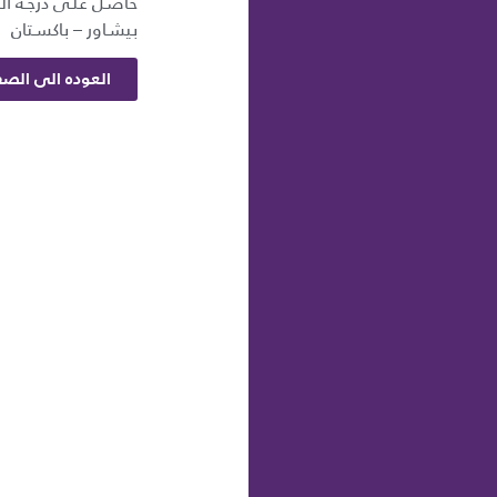
حاصـل علـى درجـة الم
بيشـاور – باكسـتان
العوده الى الصف