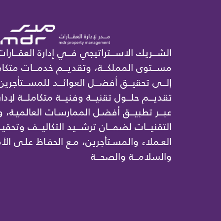
الشـــريك الاســـتراتيجي فـــي إدارة العقـــارات
مســـتوى المملكـــة، وتقديـــم خدمـــات متكامل
إلـــى تحقيـــق أفضـــل العوائـــد للمســـتأجرين
تقديـــم حلـــول تقنيـــة وفنيـــة متكاملـــة لإدار
عبـــر تطبيـــق أفضـل الممارسـات العالميـة،
التقنيـــات لضمـــان ترشـــيد التكاليـــف وتحقيـ
العـملاء والمسـتأجرين، مـع الحفـاظ علـى الأم
والسلامـــة والصحـــة