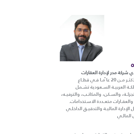
ي شركة مدر لإدارة العقارات
خبــرة عمليــة تمتــد لأكثــر مــن 20 عا ًمــا فــي قطــاع
كــة العربيــة الســعودية تشــمل
تجزئــة، والســكن، والمكاتــب، والترفيــه،
 والعقــارات متعــددة الاسـتخدامات.
إدارة الماليــة والتدقيــق الداخلــي
 المالــي