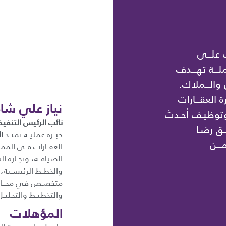
 علـــى
ـــة تهـــدف
 والـــملاك.
ة العقـــارات
نياز علي شاه
 وتوظيـف أحـدث
نائب الرئيس التنفيذ
ــق رضـا
ـــن
العقــارات فــي الممل
الضيافــة، وتجــارة ال
والخطــط الرئيســية،
متخصـص فـي مجـــال ال
والتخطيــط والتحليــل
المؤهلات