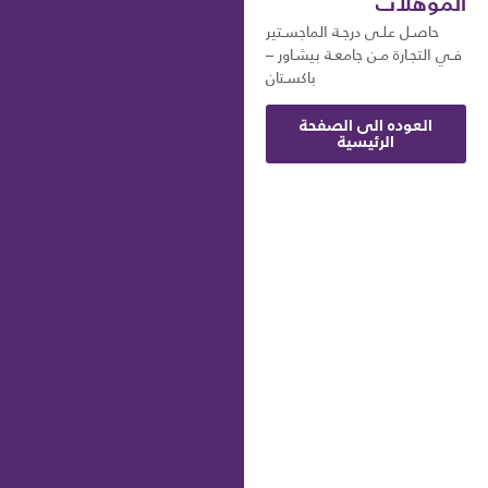
المؤهلات
حاصـل علـى درجـة الماجسـتير
فـي التجـارة مـن جامعـة بيشـاور –
باكسـتان
العوده الى الصفحة
الرئيسية