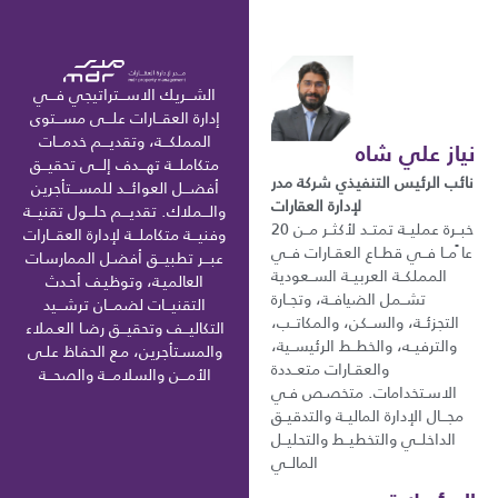
الشـــريك الاســـتراتيجي فـــي
إدارة العقـــارات علـــى مســـتوى
المملكـــة، وتقديـــم خدمـــات
نياز علي شاه
متكاملـــة تهـــدف إلـــى تحقيـــق
نائب الرئيس التنفيذي شركة مدر
أفضـــل العوائـــد للمســـتأجرين
لإدارة العقارات
والـــملاك. تقديـــم حلـــول تقنيـــة
خبــرة عمليــة تمتــد لأكثــر مــن 20
وفنيـــة متكاملـــة لإدارة العقـــارات
عا ًمــا فــي قطــاع العقــارات فــي
عبـــر تطبيـــق أفضـل الممارسـات
المملكــة العربيــة الســعودية
العالميـة، وتوظيـف أحـدث
تشــمل الضيافــة، وتجــارة
التقنيـــات لضمـــان ترشـــيد
التجزئــة، والســكن، والمكاتــب،
التكاليـــف وتحقيـــق رضـا العـملاء
والترفيــه، والخطــط الرئيســية،
والمسـتأجرين، مـع الحفـاظ علـى
والعقــارات متعــددة
الأمـــن والسلامـــة والصحـــة
الاسـتخدامات. متخصـص فـي
مجـــال الإدارة الماليــة والتدقيــق
الداخلــي والتخطيــط والتحليــل
المالــي