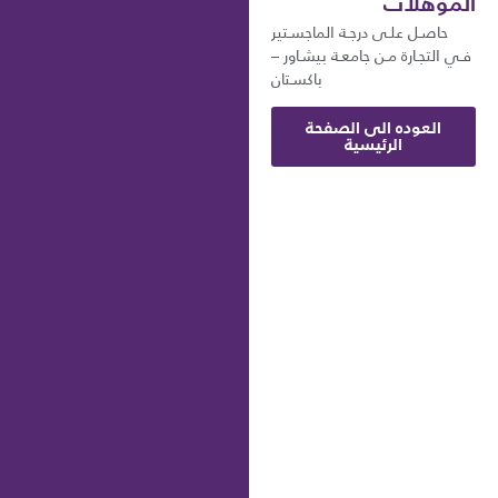
المؤهلات
حاصـل علـى درجـة الماجسـتير
فـي التجـارة مـن جامعـة بيشـاور –
باكسـتان
العوده الى الصفحة
الرئيسية