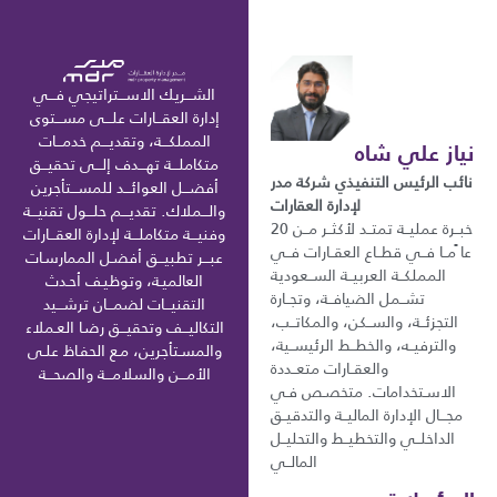
الشـــريك الاســـتراتيجي فـــي
إدارة العقـــارات علـــى مســـتوى
المملكـــة، وتقديـــم خدمـــات
نياز علي شاه
متكاملـــة تهـــدف إلـــى تحقيـــق
نائب الرئيس التنفيذي شركة مدر
أفضـــل العوائـــد للمســـتأجرين
لإدارة العقارات
والـــملاك. تقديـــم حلـــول تقنيـــة
خبــرة عمليــة تمتــد لأكثــر مــن 20
وفنيـــة متكاملـــة لإدارة العقـــارات
عا ًمــا فــي قطــاع العقــارات فــي
عبـــر تطبيـــق أفضـل الممارسـات
المملكــة العربيــة الســعودية
العالميـة، وتوظيـف أحـدث
تشــمل الضيافــة، وتجــارة
التقنيـــات لضمـــان ترشـــيد
التجزئــة، والســكن، والمكاتــب،
التكاليـــف وتحقيـــق رضـا العـملاء
والترفيــه، والخطــط الرئيســية،
والمسـتأجرين، مـع الحفـاظ علـى
والعقــارات متعــددة
الأمـــن والسلامـــة والصحـــة
الاسـتخدامات. متخصـص فـي
مجـــال الإدارة الماليــة والتدقيــق
الداخلــي والتخطيــط والتحليــل
المالــي