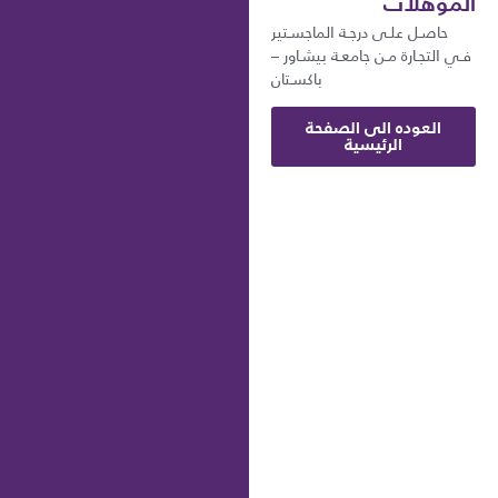
المؤهلات
حاصـل علـى درجـة الماجسـتير
فـي التجـارة مـن جامعـة بيشـاور –
باكسـتان
العوده الى الصفحة
الرئيسية