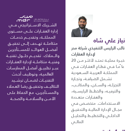
الشـــريك الاســـتراتيجي فـــي
إدارة العقـــارات علـــى مســـتوى
المملكـــة، وتقديـــم خدمـــات
نياز علي شاه
متكاملـــة تهـــدف إلـــى تحقيـــق
نائب الرئيس التنفيذي شركة مدر
أفضـــل العوائـــد للمســـتأجرين
لإدارة العقارات
والـــملاك. تقديـــم حلـــول تقنيـــة
خبــرة عمليــة تمتــد لأكثــر مــن 20
وفنيـــة متكاملـــة لإدارة العقـــارات
عا ًمــا فــي قطــاع العقــارات فــي
عبـــر تطبيـــق أفضـل الممارسـات
المملكــة العربيــة الســعودية
العالميـة، وتوظيـف أحـدث
تشــمل الضيافــة، وتجــارة
التقنيـــات لضمـــان ترشـــيد
التجزئــة، والســكن، والمكاتــب،
التكاليـــف وتحقيـــق رضـا العـملاء
والترفيــه، والخطــط الرئيســية،
والمسـتأجرين، مـع الحفـاظ علـى
والعقــارات متعــددة
الأمـــن والسلامـــة والصحـــة
الاسـتخدامات. متخصـص فـي
مجـــال الإدارة الماليــة والتدقيــق
الداخلــي والتخطيــط والتحليــل
المالــي