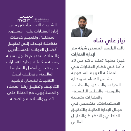
الشـــريك الاســـتراتيجي فـــي
إدارة العقـــارات علـــى مســـتوى
المملكـــة، وتقديـــم خدمـــات
نياز علي شاه
متكاملـــة تهـــدف إلـــى تحقيـــق
نائب الرئيس التنفيذي شركة مدر
أفضـــل العوائـــد للمســـتأجرين
لإدارة العقارات
والـــملاك. تقديـــم حلـــول تقنيـــة
خبــرة عمليــة تمتــد لأكثــر مــن 20
وفنيـــة متكاملـــة لإدارة العقـــارات
عا ًمــا فــي قطــاع العقــارات فــي
عبـــر تطبيـــق أفضـل الممارسـات
المملكــة العربيــة الســعودية
العالميـة، وتوظيـف أحـدث
تشــمل الضيافــة، وتجــارة
التقنيـــات لضمـــان ترشـــيد
التجزئــة، والســكن، والمكاتــب،
التكاليـــف وتحقيـــق رضـا العـملاء
والترفيــه، والخطــط الرئيســية،
والمسـتأجرين، مـع الحفـاظ علـى
والعقــارات متعــددة
الأمـــن والسلامـــة والصحـــة
الاسـتخدامات. متخصـص فـي
مجـــال الإدارة الماليــة والتدقيــق
الداخلــي والتخطيــط والتحليــل
المالــي