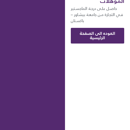
المؤهلات
حاصـل علـى درجـة الماجسـتير
فـي التجـارة مـن جامعـة بيشـاور –
باكسـتان
العوده الى الصفحة
الرئيسية