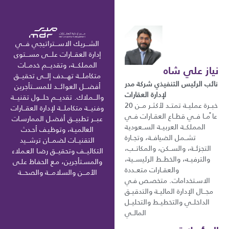
الشـــريك الاســـتراتيجي فـــي
إدارة العقـــارات علـــى مســـتوى
المملكـــة، وتقديـــم خدمـــات
نياز علي شاه
متكاملـــة تهـــدف إلـــى تحقيـــق
نائب الرئيس التنفيذي شركة مدر
أفضـــل العوائـــد للمســـتأجرين
لإدارة العقارات
والـــملاك. تقديـــم حلـــول تقنيـــة
خبــرة عمليــة تمتــد لأكثــر مــن 20
وفنيـــة متكاملـــة لإدارة العقـــارات
عا ًمــا فــي قطــاع العقــارات فــي
عبـــر تطبيـــق أفضـل الممارسـات
المملكــة العربيــة الســعودية
العالميـة، وتوظيـف أحـدث
تشــمل الضيافــة، وتجــارة
التقنيـــات لضمـــان ترشـــيد
التجزئــة، والســكن، والمكاتــب،
التكاليـــف وتحقيـــق رضـا العـملاء
والترفيــه، والخطــط الرئيســية،
والمسـتأجرين، مـع الحفـاظ علـى
والعقــارات متعــددة
الأمـــن والسلامـــة والصحـــة
الاسـتخدامات. متخصـص فـي
مجـــال الإدارة الماليــة والتدقيــق
الداخلــي والتخطيــط والتحليــل
المالــي