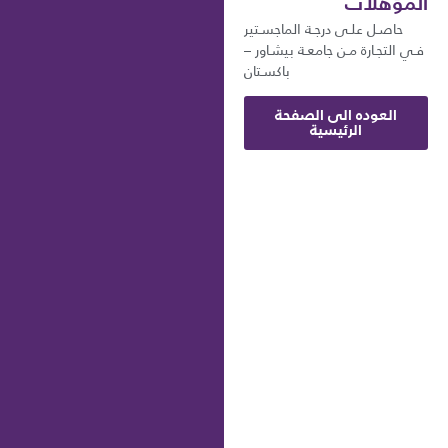
المؤهلات
حاصـل علـى درجـة الماجسـتير
فـي التجـارة مـن جامعـة بيشـاور –
باكسـتان
العوده الى الصفحة
الرئيسية