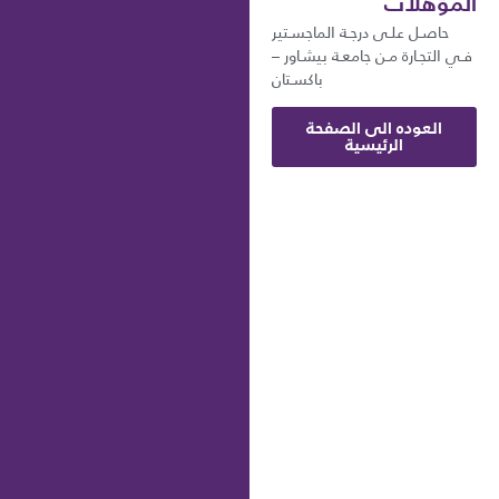
المؤهلات
حاصـل علـى درجـة الماجسـتير
فـي التجـارة مـن جامعـة بيشـاور –
باكسـتان
العوده الى الصفحة
الرئيسية