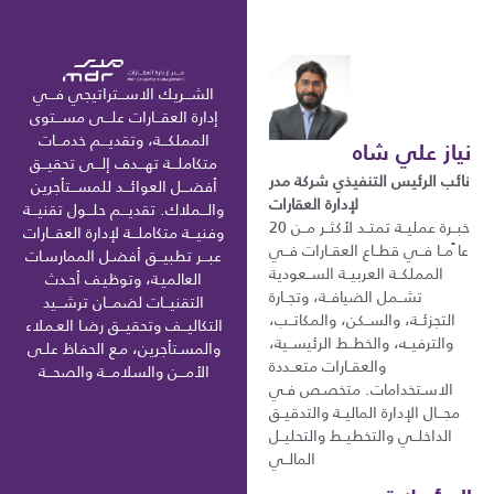
الشـــريك الاســـتراتيجي فـــي
إدارة العقـــارات علـــى مســـتوى
المملكـــة، وتقديـــم خدمـــات
نياز علي شاه
متكاملـــة تهـــدف إلـــى تحقيـــق
نائب الرئيس التنفيذي شركة مدر
أفضـــل العوائـــد للمســـتأجرين
لإدارة العقارات
والـــملاك. تقديـــم حلـــول تقنيـــة
خبــرة عمليــة تمتــد لأكثــر مــن 20
وفنيـــة متكاملـــة لإدارة العقـــارات
عا ًمــا فــي قطــاع العقــارات فــي
عبـــر تطبيـــق أفضـل الممارسـات
المملكــة العربيــة الســعودية
العالميـة، وتوظيـف أحـدث
تشــمل الضيافــة، وتجــارة
التقنيـــات لضمـــان ترشـــيد
التجزئــة، والســكن، والمكاتــب،
التكاليـــف وتحقيـــق رضـا العـملاء
والترفيــه، والخطــط الرئيســية،
والمسـتأجرين، مـع الحفـاظ علـى
والعقــارات متعــددة
الأمـــن والسلامـــة والصحـــة
الاسـتخدامات. متخصـص فـي
مجـــال الإدارة الماليــة والتدقيــق
الداخلــي والتخطيــط والتحليــل
المالــي